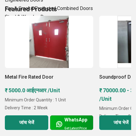
Fire & Smoke Protected Combined Doors
Featured Products
Steel & Wooden Doors
Manual/Automatic Sliding Door
Security Doors.
Fire Rated Steel
Metal Fire Rated Door
Soundproof Do
₹ 5000.0 आईएनआर /Unit
₹ 70000.00 - 
/Unit
Minimum Order Quantity : 1 Unit
Delivery Time : 2 Week
Minimum Order Quan
Delivery Time : 3 
WhatsApp
जांच भेजें
जांच भेजें
Get Latest Price