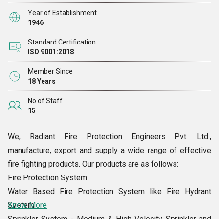
Year of Establishment
1946
Standard Certification
ISO 9001:2018
Member Since
18 Years
No of Staff
15
We, Radiant Fire Protection Engineers Pvt. Ltd.,
manufacture, export and supply a wide range of effective
fire fighting products. Our products are as follows:
Fire Protection System
Water Based Fire Protection System like Fire Hydrant
System
Know More
Sprinkler System - Medium & High Velocity Sprinkler and