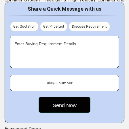
Foam Based Protection
Share a Quick Message with us
Fire Protection Equipment
Multipurpose Damper
Get Quotation
Get Price List
Discuss Requirement
General Purpose / HMPS Door
Radiation Shielding Door
Enter Buying Requirement Details
Dampers
Fire Resistant Door
Plate Type Fire Resistant Door
Acoustic Resistant Door
Blast Resistant Door
मोबाइल number
Core Type Fire Resistant Door
Acoustic Door
Bullet Resistant Door
Insulated Doors
Water and Air Tight Door
Engineered Doors