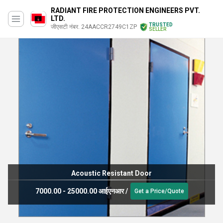
RADIANT FIRE PROTECTION ENGINEERS PVT.
LTD.
TRUSTED
जीएसटी नंबर. 24AACCR2749C1ZP
SELLER
Acoustic Resistant Door
7000.00 - 25000.00 आईएनआर
/
Get a Price/Quote