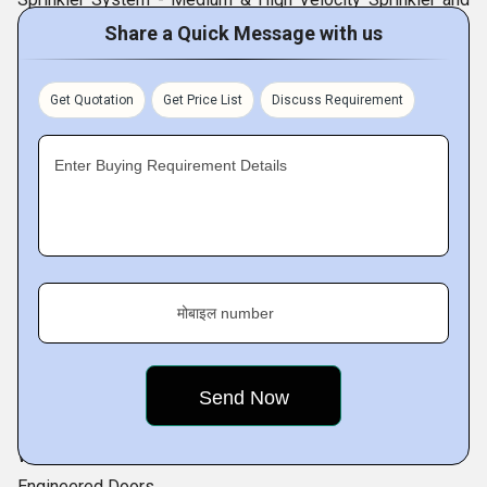
Foam Based Protection
Share a Quick Message with us
Fire Protection Equipment
Multipurpose Damper
Get Quotation
Get Price List
Discuss Requirement
General Purpose / HMPS Door
Radiation Shielding Door
Enter Buying Requirement Details
Dampers
Fire Resistant Door
Plate Type Fire Resistant Door
Acoustic Resistant Door
Blast Resistant Door
मोबाइल number
Core Type Fire Resistant Door
Acoustic Door
Bullet Resistant Door
Insulated Doors
Water and Air Tight Door
Engineered Doors