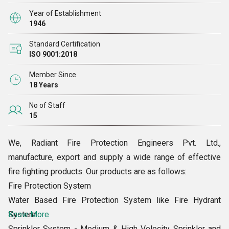
Year of Establishment
1946
Standard Certification
ISO 9001:2018
Member Since
18 Years
No of Staff
15
We, Radiant Fire Protection Engineers Pvt. Ltd.,
manufacture, export and supply a wide range of effective
fire fighting products. Our products are as follows:
Fire Protection System
Water Based Fire Protection System like Fire Hydrant
System
Know More
Sprinkler System - Medium & High Velocity Sprinkler and