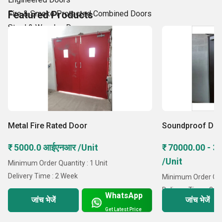
Fire & Smoke Protected Combined Doors
Featured Products
Steel & Wooden Doors
Manual/Automatic Sliding Door
Security Doors.
Fire Rated Steel
Metal Fire Rated Door
Soundproof Do
₹ 5000.0 आईएनआर /Unit
₹ 70000.00 - 
/Unit
Minimum Order Quantity : 1 Unit
Delivery Time : 2 Week
Minimum Order Quan
Delivery Time : 3 
WhatsApp
जांच भेजें
जांच भेजें
Get Latest Price