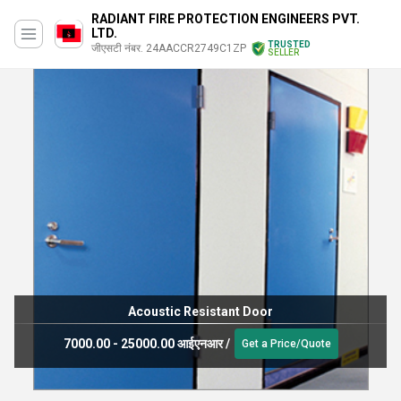
RADIANT FIRE PROTECTION ENGINEERS PVT.
LTD.
TRUSTED
जीएसटी नंबर. 24AACCR2749C1ZP
SELLER
Acoustic Resistant Door
7000.00 - 25000.00 आईएनआर
/
Get a Price/Quote