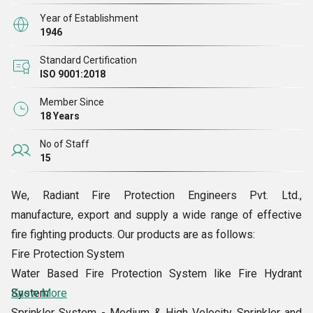
Year of Establishment
1946
Standard Certification
ISO 9001:2018
Member Since
18 Years
No of Staff
15
We, Radiant Fire Protection Engineers Pvt. Ltd.,
manufacture, export and supply a wide range of effective
fire fighting products. Our products are as follows:
Fire Protection System
Water Based Fire Protection System like Fire Hydrant
System
Know More
Sprinkler System - Medium & High Velocity Sprinkler and