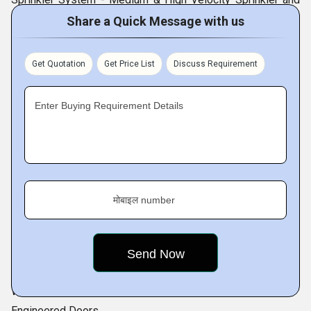
Foam Based Protection
Share a Quick Message with us
Fire Protection Equipment
Multipurpose Damper
Get Quotation
Get Price List
Discuss Requirement
General Purpose / HMPS Door
Radiation Shielding Door
Enter Buying Requirement Details
Dampers
Fire Resistant Door
Plate Type Fire Resistant Door
Acoustic Resistant Door
Blast Resistant Door
मोबाइल number
Core Type Fire Resistant Door
Acoustic Door
Bullet Resistant Door
Insulated Doors
Water and Air Tight Door
Engineered Doors